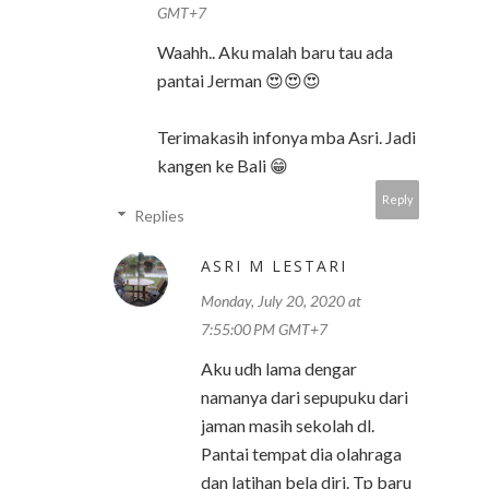
GMT+7
Waahh.. Aku malah baru tau ada
pantai Jerman 😍😍😍
Terimakasih infonya mba Asri. Jadi
kangen ke Bali 😁
Reply
Replies
ASRI M LESTARI
Monday, July 20, 2020 at
7:55:00 PM GMT+7
Aku udh lama dengar
namanya dari sepupuku dari
jaman masih sekolah dl.
Pantai tempat dia olahraga
dan latihan bela diri. Tp baru