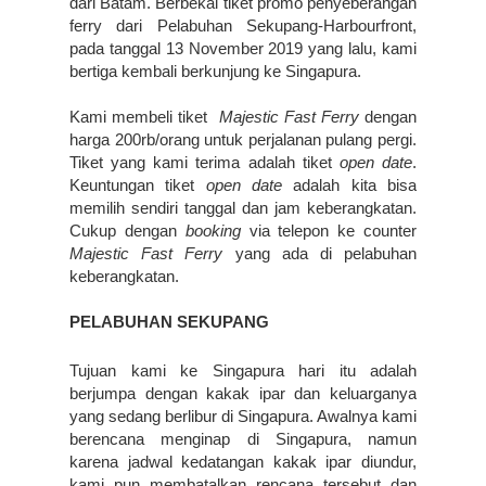
dari Batam. Berbekal tiket promo penyeberangan 
ferry dari Pelabuhan Sekupang-Harbourfront, 
pada tanggal 13 November 2019 yang lalu, kami 
bertiga kembali berkunjung ke Singapura.
Kami membeli tiket  
Majestic Fast Ferry
 dengan 
harga 200rb/orang untuk perjalanan pulang pergi. 
Tiket yang kami terima adalah tiket 
open date
. 
Keuntungan tiket 
open date
 adalah kita bisa 
memilih sendiri tanggal dan jam keberangkatan. 
Cukup dengan 
booking
 via telepon ke counter 
Majestic Fast Ferry 
yang ada di pelabuhan 
keberangkatan.
PELABUHAN SEKUPANG
Tujuan kami ke Singapura hari itu adalah 
berjumpa dengan kakak ipar dan keluarganya 
yang sedang berlibur di Singapura. Awalnya kami 
berencana menginap di Singapura, namun 
karena jadwal kedatangan kakak ipar diundur, 
kami pun membatalkan rencana tersebut dan 