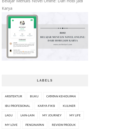
Belajar Menulis Novel Online: Dari Hobi Jadi
Karya
LABELS
ARSITEKTUR
BUKU
CATATAN KEHIDUPAN
IBU PROFESIONAL
KARYA FIKSI
KULINER
LAGU
LAIN-LAIN
MY JOURNEY
MY LIFE
MY LOVE
PENGINAPAN
REVIEW PRODUK