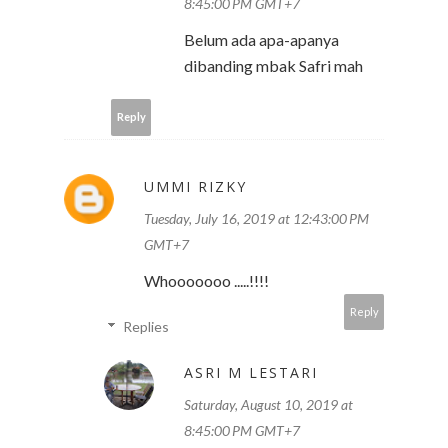
8:45:00 PM GMT+7
Belum ada apa-apanya
dibanding mbak Safri mah
Reply
UMMI RIZKY
Tuesday, July 16, 2019 at 12:43:00 PM
GMT+7
Whooooooo .....!!!!
Reply
Replies
ASRI M LESTARI
Saturday, August 10, 2019 at
8:45:00 PM GMT+7